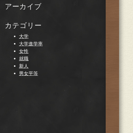
アーカイブ
カテゴリー
大学
大学進学率
女性
就職
新人
男女平等