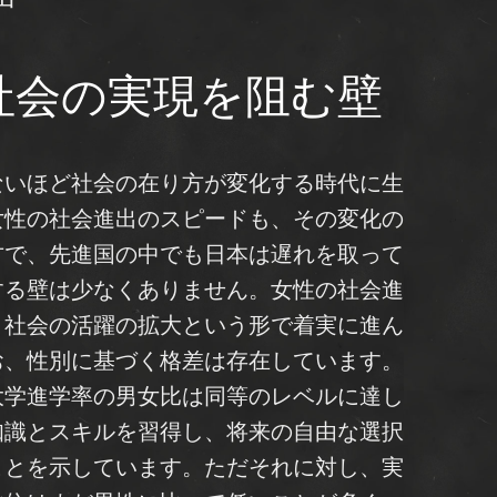
社会の実現を阻む壁
ないほど社会の在り方が変化する時代に生
女性の社会進出のスピードも、その変化の
方で、先進国の中でも日本は遅れを取って
する壁は少なくありません。女性の社会進
、社会の活躍の拡大という形で着実に進ん
お、性別に基づく格差は存在しています。
大学進学率の男女比は同等のレベルに達し
知識とスキルを習得し、将来の自由な選択
ことを示しています。ただそれに対し、実